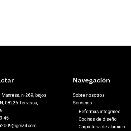
ctar
Navegación
e Manresa, n-269, bajos
Sobre nosotros
, 08226 Terrassa,
Servicios
a
Reformas integrales
3 45
Cocinas de diseño
va2009@gmail.com
Carpinteria de aluminio